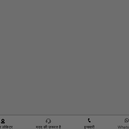
र लोकेटर
मदद की ज़रूरत है
इन्क्वारी
Whats