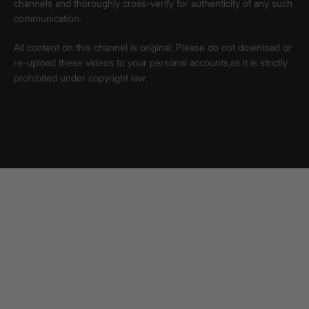
channels and thoroughly cross-verify for authenticity of any such
communication.
All content on this channel is original. Please do not download or
re-upload these videos to your personal accounts,as it is strictly
prohibited under copyright law.