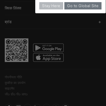
Stay Here
Go to Global Site
क्विक लिंक्स
ब्रांड
गोपनीयता नीति
कुकीज़ का उपयोग
साइटमैप
जीo डीo पीo आरo