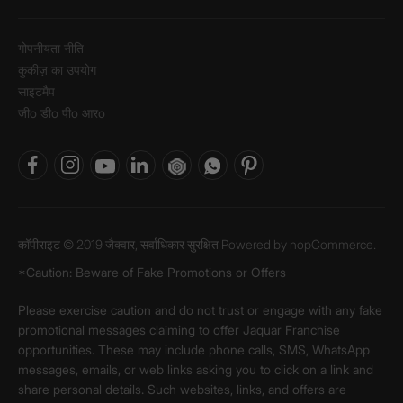
गोपनीयता नीति
कुकीज़ का उपयोग
साइटमैप
जीo डीo पीo आरo
कॉपीराइट © 2019 जैक्वार, सर्वाधिकार सुरक्षित Powered by
nopCommerce.
*Caution: Beware of Fake Promotions or Offers
Please exercise caution and do not trust or engage with any fake
promotional messages claiming to offer Jaquar Franchise
opportunities. These may include phone calls, SMS, WhatsApp
messages, emails, or web links asking you to click on a link and
share personal details. Such websites, links, and offers are