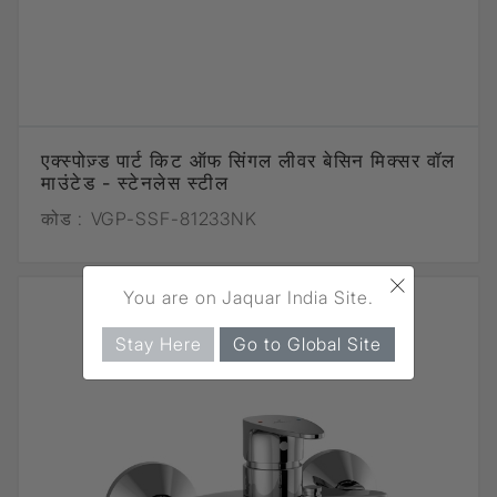
एक्स्पोज़्ड पार्ट किट ऑफ सिंगल लीवर बेसिन मिक्सर वॉल
माउंटेड - स्टेनलेस स्टील
कोड :
VGP-SSF-81233NK
×
You are on Jaquar India Site.
Stay Here
Go to Global Site