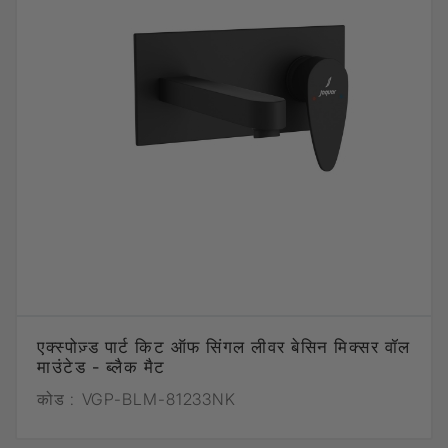
एक्स्पोज़्ड पार्ट किट ऑफ सिंगल लीवर बेसिन मिक्सर वॉल
माउंटेड - ब्लैक मैट
कोड :
VGP-BLM-81233NK