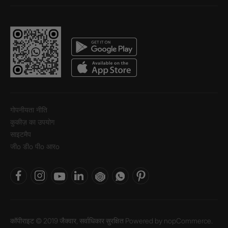
गोपनीयता नीति
कुकीज़ का उपयोग
साइटमैप
जीo डीo पीo आरo
कॉपीराइट © 2019 जैक्वार, सर्वाधिकार सुरक्षित Powered by
nopCommerce.