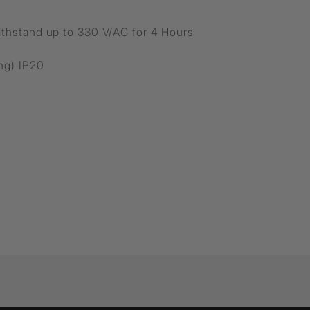
ithstand up to 330 V/AC for 4 Hours
ing) IP20