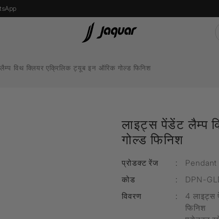
tsApp
ंट लैम्प विथ क्लियर एक्रिलिक ट्यूब इन ऑरिक गोल्ड फिनिश
s
Recessed Light
एलईडी बल्ब
लाइट्स पेंडेंट लैम्
Street Light
गोल्ड फिनिश
Bollard Light
d
Wall Recessed
प्रोडक्ट रेंज
:
Pendant 
कोड
:
DPN-GL
फ्लोर लैम्प्स
विवरण
:
4 लाइट्स प
फिनिश