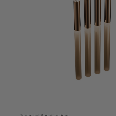
Lamp & Accessories
Mounting Accessories
Lamp
LED Driver
LED Strip Ligh
स्विच
कार्बोनिक
क्रिस्टल
सॉकेट
Marbello
Automation
Residential
Technical Specifications