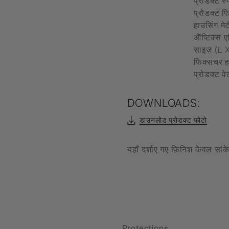
प्रोडक्ट स
प्रोडक्ट 
हाउसिंग मे
Filament Bulb
t
ऑप्टिक्स 
साइज़ (L
फिक्सचर ह
प्रोडक्ट 
एल्यूर
Timbera
DOWNLOADS:
डाउनलोड प्रोडक्ट फोटो
यहाँ दर्शाए गए फ़िनिश केवल सां
Protections