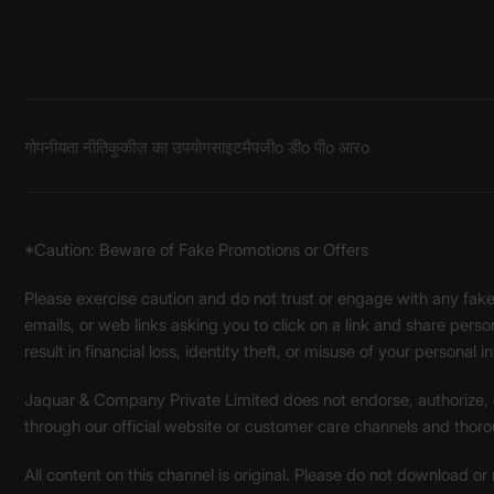
गोपनीयता नीति
कुकीज़ का उपयोग
साइटमैप
जीo डीo पीo आरo
*Caution: Beware of Fake Promotions or Offers
Please exercise caution and do not trust or engage with any fa
emails, or web links asking you to click on a link and share pers
result in financial loss, identity theft, or misuse of your personal i
Jaquar & Company Private Limited does not endorse, authorize, or 
through our official website or customer care channels and thoro
All content on this channel is original. Please do not download or