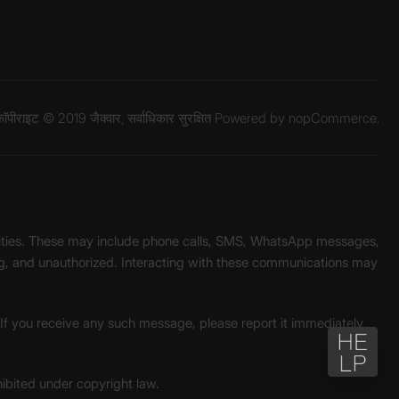
ॉपीराइट © 2019 जैक्वार, सर्वाधिकार सुरक्षित Powered by
nopCommerce.
unities. These may include phone calls, SMS, WhatsApp messages,
ading, and unauthorized. Interacting with these communications may
. If you receive any such message, please report it immediately
ohibited under copyright law.