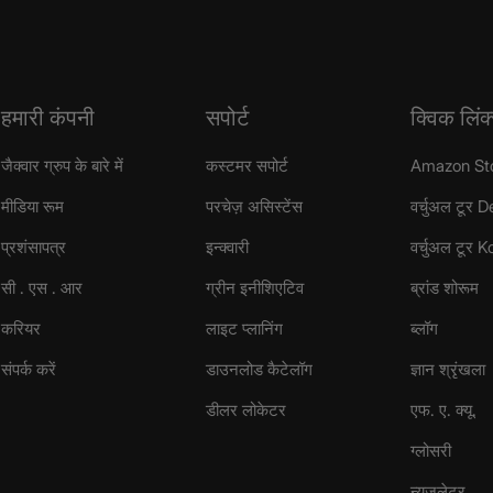
हमारी कंपनी
सपोर्ट
क्विक लिंक
जैक्वार ग्रुप के बारे में
कस्टमर सपोर्ट
Amazon St
मीडिया रूम
परचेज़ असिस्टेंस
वर्चुअल टूर D
प्रशंसापत्र
इन्क्वारी
वर्चुअल टूर 
सी . एस . आर
ग्रीन इनीशिएटिव
ब्रांड शोरूम
करियर
लाइट प्लानिंग
ब्लॉग
संपर्क करें
डाउनलोड कैटेलॉग
ज्ञान श्रृंखला
डीलर लोकेटर
एफ. ए. क्यू.
ग्लोसरी
न्यूज़लेटर