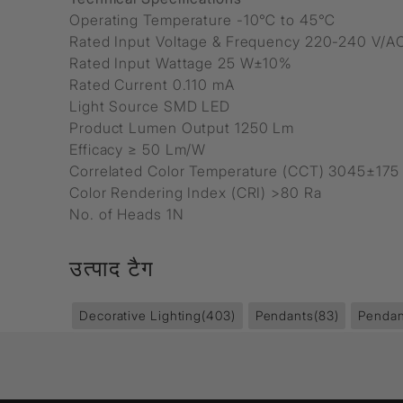
Operating Temperature -10℃ to 45℃
Rated Input Voltage & Frequency 220-240 V/A
Rated Input Wattage 25 W±10%
Rated Current 0.110 mA
Light Source SMD LED
Product Lumen Output 1250 Lm
Efficacy ≥ 50 Lm/W
Correlated Color Temperature (CCT) 3045±175 
Color Rendering Index (CRI) >80 Ra
No. of Heads 1N
उत्पाद टैग
Decorative Lighting
(403)
Pendants
(83)
Pendan