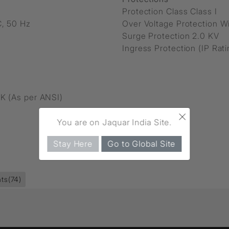
Protection Class Class I
C, 50 Hz
Over Voltage Protection W
Surge Protection 2.0 KV
Ingress Protection (IP Rat
K (As per ANSI)
×
You are on Jaquar India Site.
Stay Here
Go to Global Site
ts
(74)