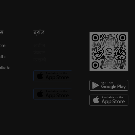
्स
ब्रांड
आर्टीज़
ore
जैक्वार
elhi
एस्सको
Kolkata