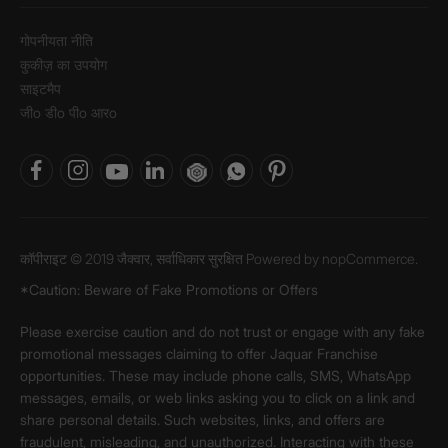
गोपनीयता नीति
कुकीज़ का उपयोग
साइटमैप
जीo डीo पीo आरo
कॉपीराइट © 2019 जैक्वार, सर्वाधिकार सुरक्षित Powered by
nopCommerce.
*Caution: Beware of Fake Promotions or Offers
Please exercise caution and do not trust or engage with any fake
promotional messages claiming to offer Jaquar Franchise
opportunities. These may include phone calls, SMS, WhatsApp
messages, emails, or web links asking you to click on a link and
share personal details. Such websites, links, and offers are
fraudulent, misleading, and unauthorized. Interacting with these