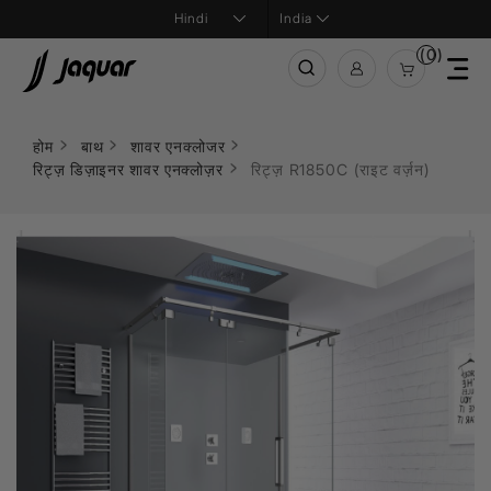
India
(0)
होम
बाथ
शावर एनक्लोजर
रिट्ज़ डिज़ाइनर शावर एनक्लोज़र
रिट्ज़ R1850C (राइट वर्ज़न)