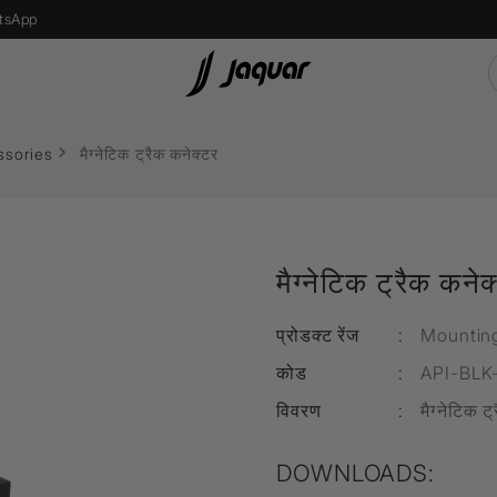
tsApp
ssories
मैग्नेटिक ट्रैक कनेक्टर
s
Recessed Light
एलईडी बल्ब
मैग्नेटिक ट्रैक कनेक
Street Light
Bollard Light
प्रोडक्ट रेंज
:
Mountin
d
Wall Recessed
कोड
:
API-BL
विवरण
:
मैग्नेटिक 
फ्लोर लैम्प्स
DOWNLOADS: