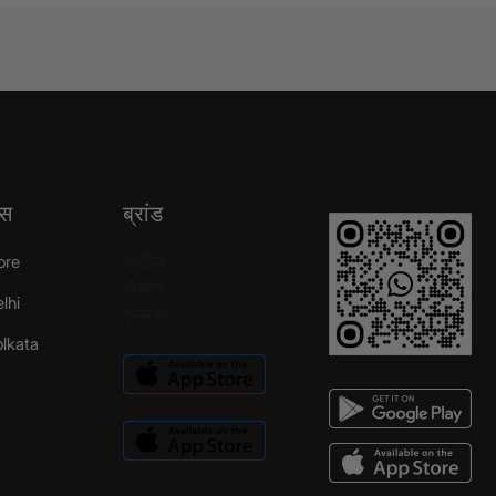
्स
ब्रांड
आर्टीज़
ore
जैक्वार
elhi
एस्सको
Kolkata