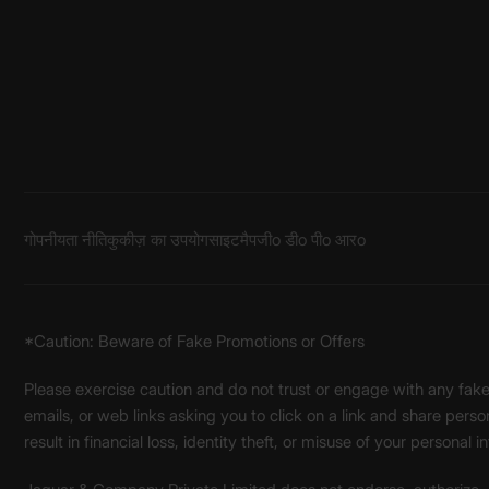
गोपनीयता नीति
कुकीज़ का उपयोग
साइटमैप
जीo डीo पीo आरo
*Caution: Beware of Fake Promotions or Offers
Please exercise caution and do not trust or engage with any fa
emails, or web links asking you to click on a link and share pers
result in financial loss, identity theft, or misuse of your personal i