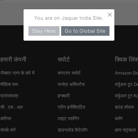
×
You are on Jaquar India Site.
Stay Here
Go to Global Site
हमारी कंपनी
सपोर्ट
क्विक लिंक
जैक्वार ग्रुप के बारे में
कस्टमर सपोर्ट
Amazon St
मीडिया रूम
परचेज़ असिस्टेंस
वर्चुअल टूर D
प्रशंसापत्र
इन्क्वारी
वर्चुअल टूर 
सी . एस . आर
ग्रीन इनीशिएटिव
ब्रांड शोरूम
करियर
लाइट प्लानिंग
ब्लॉग
संपर्क करें
डाउनलोड कैटेलॉग
ज्ञान श्रृंखला