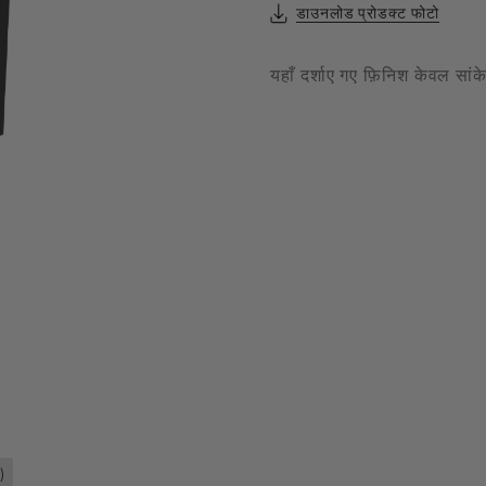
डाउनलोड प्रोडक्ट फोटो
Filament Bulb
t
यहाँ दर्शाए गए फ़िनिश केवल सां
एल्यूर
Timbera
)