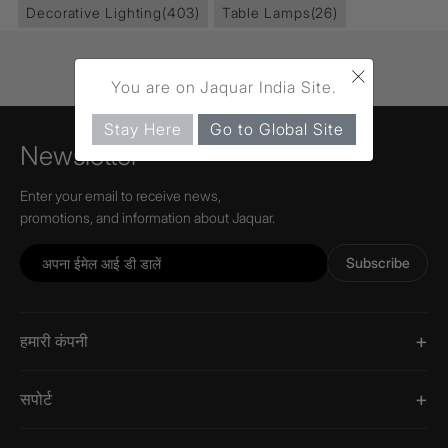
Decorative Lighting
(403)
Table Lamps
(26)
×
You are on Jaquar India Site.
Stay Here
Go to Global Site
Newsletter
Enter your email to receive news,
promotions, and information about Jaquar.
Subscribe
हमारी कंपनी
सपोर्ट