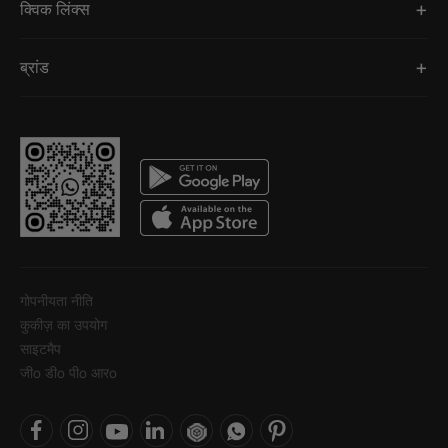
क्विक लिंक्स
ब्रांड
गोपनीयता नीति
कुकीज़ का उपयोग
साइटमैप
जीo डीo पीo आरo