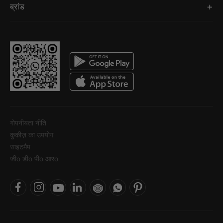
ब्रांड
गोपनीयता नीति
कुकीज़ का उपयोग
साइटमैप
जीo डीo पीo आरo