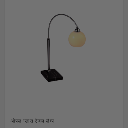
ओपल ग्लास टेबल लैम्प