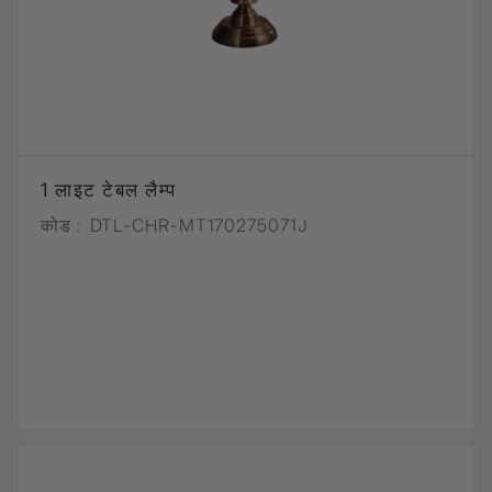
1 लाइट टेबल लैम्प
कोड :
DTL-CHR-MT170275071J