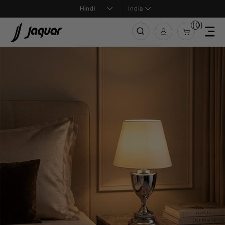
India
(0)