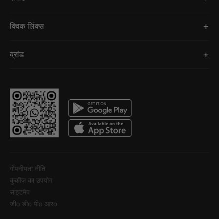
क्विक लिंक्स
ब्रांड
गोपनीयता नीति
कुकीज़ का उपयोग
साइटमैप
जीo डीo पीo आरo