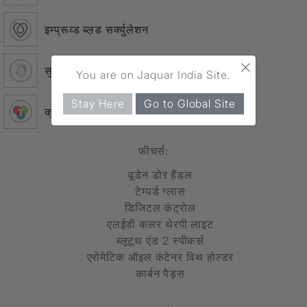
इम्प्रूव्ड ब्ल़ड सर्क्युलेशन
×
सुपीरियर क्वालिटी
You are on Jaquar India Site.
Stay Here
Go to Global Site
क्रोमोथेरपी
फीचर्स:
वूडेन डोर हैंडल
टेम्पर्ड ग्लास
डिजिटल कंट्रोल
एलईडी कलर थेरपी लाइट
ब्लूटूथ एंड 2 स्पीकर्स
एरोमेटिक ऑइल कंटेनर विथ होल्डर
कार्बन पैड्स