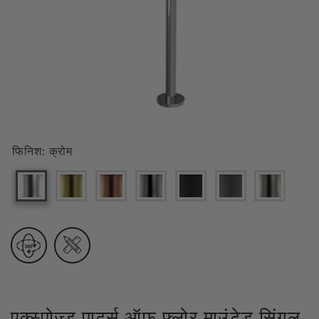
फिनिश:
क्रोम
एक्स्पोज़्ड पार्ट्स ऑफ फ्लोर माउंटेड सिंगल