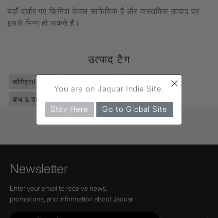
यहाँ दर्शाए गए फ़िनिश केवल सांकेतिक हैं और वास्तविक उत्पाद पर
इससे भिन्न हो सकते हैं।
उत्पाद टैग
×
फॉसेट्स
(2811)
ओपल प्राइम
(466)
सिंगल लीवर
(1295)
You are on Jaquar India Site.
बाथ & शावर एरिया
(968)
Bath Mixer
(15)
Stay Here
Go to Global Site
Newsletter
Enter your email to receive news,
promotions, and information about Jaquar.