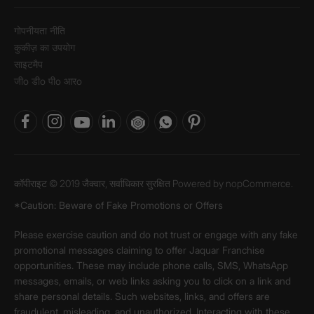
गोपनीयता नीति
कुकीज़ का उपयोग
साइटमैप
जीo डीo पीo आरo
कॉपीराइट © 2019 जैक्वार, सर्वाधिकार सुरक्षित Powered by
nopCommerce.
*Caution: Beware of Fake Promotions or Offers
Please exercise caution and do not trust or engage with any fake
promotional messages claiming to offer Jaquar Franchise
opportunities. These may include phone calls, SMS, WhatsApp
messages, emails, or web links asking you to click on a link and
share personal details. Such websites, links, and offers are
fraudulent, misleading, and unauthorized. Interacting with these