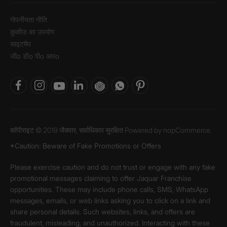
गोपनीयता नीति
कुकीज़ का उपयोग
साइटमैप
जीo डीo पीo आरo
कॉपीराइट © 2019 जैक्वार, सर्वाधिकार सुरक्षित Powered by
nopCommerce.
*Caution: Beware of Fake Promotions or Offers
Please exercise caution and do not trust or engage with any fake
promotional messages claiming to offer Jaquar Franchise
opportunities. These may include phone calls, SMS, WhatsApp
messages, emails, or web links asking you to click on a link and
share personal details. Such websites, links, and offers are
fraudulent, misleading, and unauthorized. Interacting with these