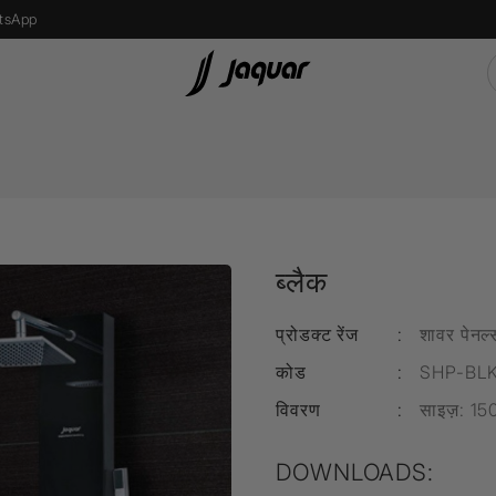
tsApp
s
Recessed Light
एलईडी बल्ब
ब्लैक
Street Light
Bollard Light
प्रोडक्ट रेंज
:
शावर पेनल्
d
Wall Recessed
कोड
:
SHP-BLK
विवरण
:
साइज़: 15
फ्लोर लैम्प्स
DOWNLOADS: