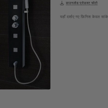
डाउनलोड प्रोडक्ट फोटो
Filament Bulb
t
यहाँ दर्शाए गए फ़िनिश केवल सां
एल्यूर
Timbera