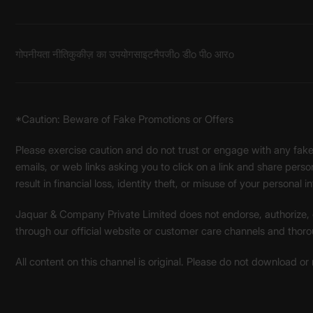
गोपनीयता नीति
कुकीज़ का उपयोग
साइटमैप
जीo डीo पीo आरo
*Caution: Beware of Fake Promotions or Offers
Please exercise caution and do not trust or engage with any fa
emails, or web links asking you to click on a link and share pers
result in financial loss, identity theft, or misuse of your personal i
Jaquar & Company Private Limited does not endorse, authorize, or 
through our official website or customer care channels and thoro
All content on this channel is original. Please do not download or