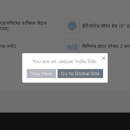
एडजस्टिब्ल वर्टीकल जेट्स
इंटिग्रेटेड शॉवर हेड (8" र
ाउंड)
रास स्पॉट
मिनिमंज़ वाटर प्रेसर 2 बा
×
You are on Jaquar India Site.
Stay Here
Go to Global Site