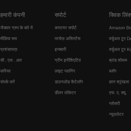
हमारी कंपनी
सपोर्ट
क्विक लिंक
जैक्वार ग्रुप के बारे में
कस्टमर सपोर्ट
Amazon St
मीडिया रूम
परचेज़ असिस्टेंस
वर्चुअल टूर D
प्रशंसापत्र
इन्क्वारी
वर्चुअल टूर 
सी . एस . आर
ग्रीन इनीशिएटिव
ब्रांड शोरूम
करियर
लाइट प्लानिंग
ब्लॉग
संपर्क करें
डाउनलोड कैटेलॉग
ज्ञान श्रृंखला
डीलर लोकेटर
एफ. ए. क्यू.
ग्लोसरी
न्यूज़लेटर