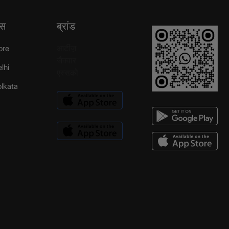
्स
ब्रांड
आर्टीज़
ore
जैक्वार
elhi
एस्सको
Kolkata