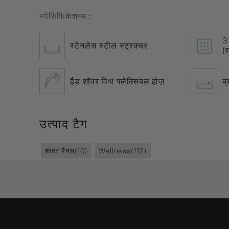
स्पेसिफिकेशन्स :
3 
स्टेनलेस स्टील स्ट्रक्चर
(र
हैंड शॉवर विथ फ्लेक्सिबल होज़
ब्
उत्पाद टैग
शावर पैनल
(10)
Wellness
(112)