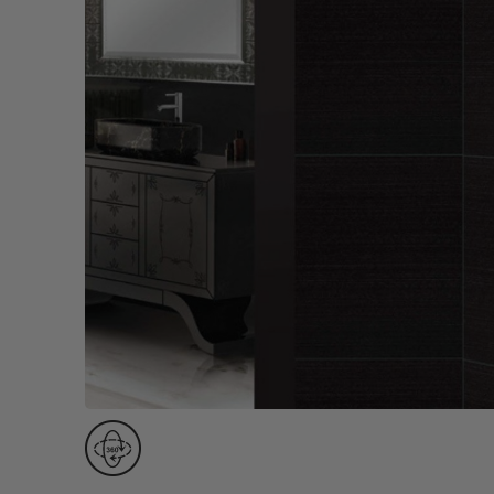
Lamp & Accessories
Mounting Accessories
Lamp
LED Driver
LED Strip Ligh
स्विच
कार्बोनिक
क्रिस्टल
सॉकेट
Marbello
Automation
Residential