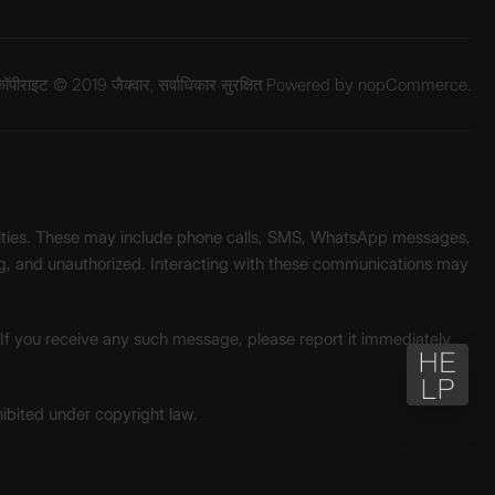
ॉपीराइट © 2019 जैक्वार, सर्वाधिकार सुरक्षित Powered by
nopCommerce.
unities. These may include phone calls, SMS, WhatsApp messages,
ading, and unauthorized. Interacting with these communications may
. If you receive any such message, please report it immediately
ohibited under copyright law.