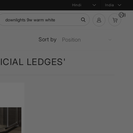
India
(0)
Sort by
Bath Products
Product Configurator
ICIAL LEDGES'