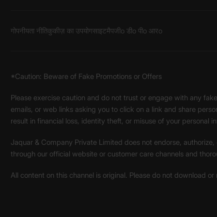
गोपनीयता नीति
कुकीज़ का उपयोग
साइटमैप
जीo डीo पीo आरo
*Caution: Beware of Fake Promotions or Offers
Please exercise caution and do not trust or engage with any fa
emails, or web links asking you to click on a link and share pers
result in financial loss, identity theft, or misuse of your personal i
Jaquar & Company Private Limited does not endorse, authorize, or 
through our official website or customer care channels and thoro
All content on this channel is original. Please do not download or