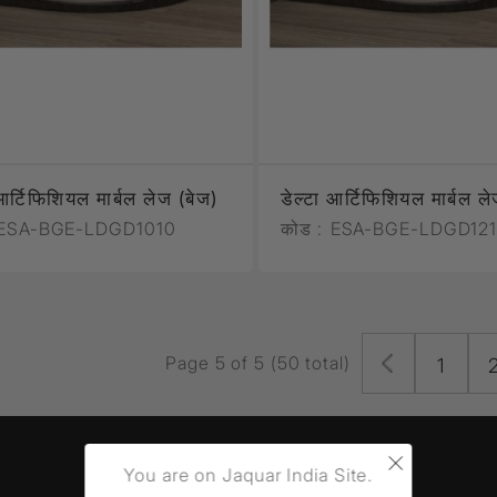
Filament Bulb
t
एल्यूर
Timbera
 आर्टिफिशियल मार्बल लेज (बेज)
डेल्टा आर्टिफिशियल मार्बल ल
ESA-BGE-LDGD1010
कोड :
ESA-BGE-LDGD121
Page 5 of 5 (50 total)
1
×
You are on Jaquar India Site.