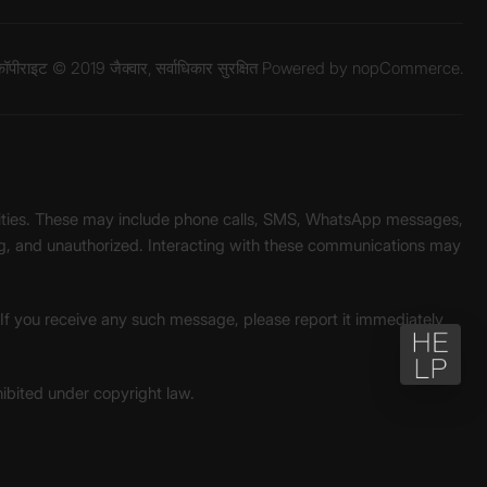
ॉपीराइट © 2019 जैक्वार, सर्वाधिकार सुरक्षित Powered by
nopCommerce.
unities. These may include phone calls, SMS, WhatsApp messages,
ading, and unauthorized. Interacting with these communications may
. If you receive any such message, please report it immediately
ohibited under copyright law.