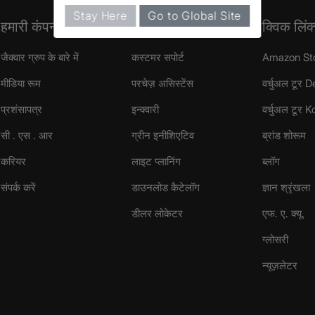
Stay Here
Go to Global Site
हमारी कंपनी
सपोर्ट
क्विक लिंक
जैक्वार ग्रुप के बारे में
कस्टमर सपोर्ट
Amazon St
मीडिया रूम
परचेज़ असिस्टेंस
वर्चुअल टूर D
प्रशंसापत्र
इन्क्वारी
वर्चुअल टूर 
सी . एस . आर
ग्रीन इनीशिएटिव
ब्रांड शोरूम
करियर
लाइट प्लानिंग
ब्लॉग
संपर्क करें
डाउनलोड कैटेलॉग
ज्ञान श्रृंखला
डीलर लोकेटर
एफ. ए. क्यू.
ग्लोसरी
न्यूज़लेटर