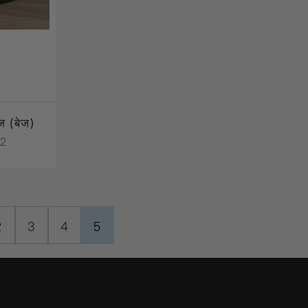
ेज (बेज)
2
2
3
4
5