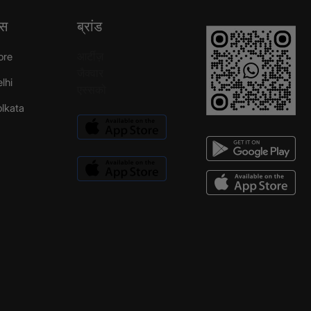
्स
ब्रांड
आर्टीज़
ore
जैक्वार
elhi
एस्सको
Kolkata